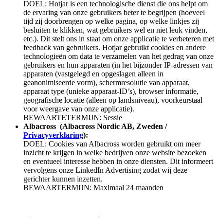
DOEL: Hotjar is een technologische dienst die ons helpt om
de ervaring van onze gebruikers beter te begrijpen (hoeveel
tijd zij doorbrengen op welke pagina, op welke linkjes zij
besluiten te klikken, wat gebruikers wel en niet leuk vinden,
etc.). Dit stelt ons in staat om onze applicatie te verbeteren met
feedback van gebruikers. Hotjar gebruikt cookies en andere
technologieën om data te verzamelen van het gedrag van onze
gebruikers en hun apparaten (in het bijzonder IP-adressen van
apparaten (vastgelegd en opgeslagen alleen in
geanonimiseerde vorm), schermresolutie van apparaat,
apparaat type (unieke apparaat-ID’s), browser informatie,
geografische locatie (alleen op landsniveau), voorkeurstaal
voor weergave van onze applicatie).
BEWAARTETERMIJN: Sessie
Albacross (Albacross Nordic AB
, Zweden /
Privacyverklaring
):
DOEL: Cookies van Albacross worden gebruikt om meer
inzicht te krijgen in welke bedrijven onze website bezoeken
en eventueel interesse hebben in onze diensten. Dit informeert
vervolgens onze LinkedIn Advertising zodat wij deze
gerichter kunnen inzetten.
BEWAARTERMIJN: Maximaal 24 maanden